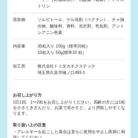
トリン
添加物
ソルビトール、ゲル化剤（ペクチン）、チャ抽
出物、酸味料、香料、光沢剤、乳化剤、アント
シアニン色素
内容量
30粒入り 150g（標準30粒）
10粒入り 50g(標準10 粒）
加工所
株式会社トミタカネクステック
埼玉県久喜市樋ノ口493-1
お召し上がり方
1日1回、1〜2粒をお召し上がりください。高齢の方には1粒
を小さくきざんだり、お湯で溶かすと、より摂取しやすくな
ります。
取り扱い上の注意
・アレルギーを起こした場合は直ちに使用を中止し医師に相
談してください。